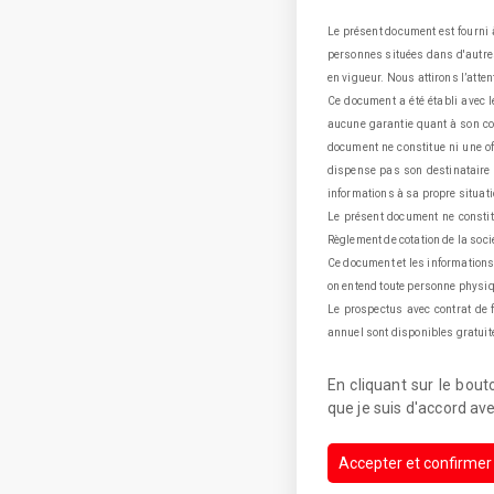
Le présent document est fourni à
personnes situées dans d'autres 
en vigueur. Nous attirons l’atten
Ce document a été établi avec l
aucune garantie quant à son cont
document ne constitue ni une of
dispense pas son destinataire de
informations à sa propre situati
Le présent document ne constit
Règlement de cotation de la soc
Ce document et les informations 
on entend toute personne physiqu
Le prospectus avec contrat de 
annuel sont disponibles gratuit
En cliquant sur le bout
que je suis d'accord av
Accepter et confirmer 