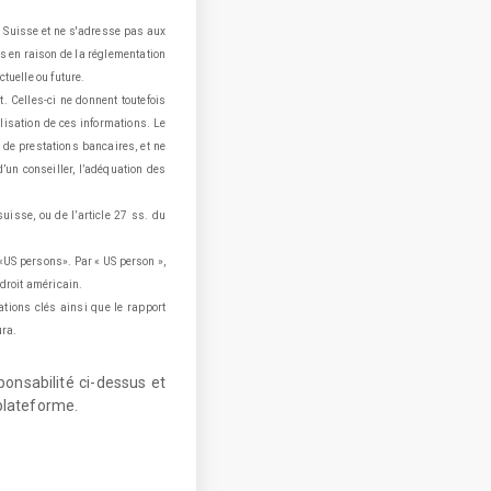
en Suisse et ne s'adresse pas aux
ns en raison de la réglementation
tuelle ou future.
. Celles-ci ne donnent toutefois
ilisation de ces informations. Le
 de prestations bancaires, et ne
d’un conseiller, l’adéquation des
isse, ou de l’article 27 ss. du
 «US persons». Par « US person »,
 droit américain.
tions clés ainsi que le rapport
ura.
ponsabilité ci-dessus et
plateforme.