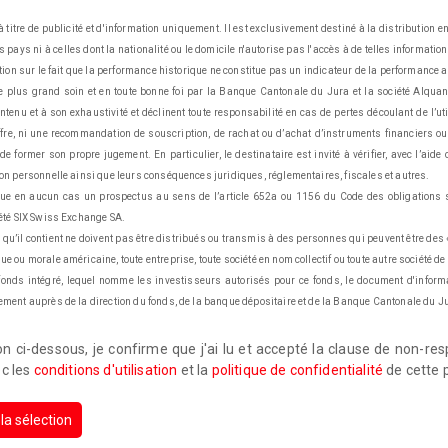
 titre de publicité et d'information uniquement. Il est exclusivement destiné à la distribution 
pays ni à celles dont la nationalité ou le domicile n'autorise pas l'accès à de telles informatio
tion sur le fait que la performance historique ne constitue pas un indicateur de la performance ac
e plus grand soin et en toute bonne foi par la Banque Cantonale du Jura et la société Alquant
enu et à son exhaustivité et déclinent toute responsabilité en cas de pertes découlant de l’ut
fre, ni une recommandation de souscription, de rachat ou d’achat d’instruments financiers ou
 former son propre jugement. En particulier, le destinataire est invité à vérifier, avec l’aide 
on personnelle ainsi que leurs conséquences juridiques, réglementaires, fiscales et autres.
ue en aucun cas un prospectus au sens de l’article 652a ou 1156 du Code des obligations su
iété SIX Swiss Exchange SA.
qu’il contient ne doivent pas être distribués ou transmis à des personnes qui peuvent être des
e ou morale américaine, toute entreprise, toute société en nom collectif ou toute autre société de
fonds intégré, lequel nomme les investisseurs autorisés pour ce fonds, le document d'informa
ement auprès de la direction du fonds, de la banque dépositaire et de la Banque Cantonale du J
on ci-dessous, je confirme que j'ai lu et accepté la clause de non-res
ec les
conditions d'utilisation
et la
politique de confidentialité
de cette 
la sélection